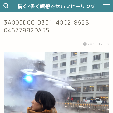
描く×書く瞑想でセルフヒーリング
3A005DCC-D351-40C2-862B-
04677982DA55
2020-12-19