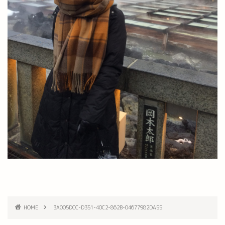
HOME
3A005DCC-D351-40C2-862B-04677982DA55