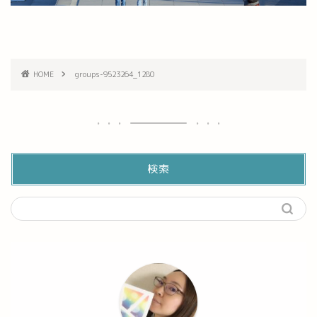
HOME
groups-9523264_1280
検索