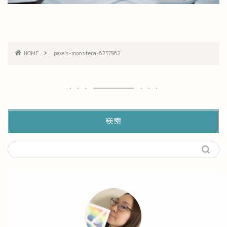
HOME
pexels-monstera-6237962
検索