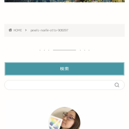
HOME
pexels-noelle-otto-906097
検索