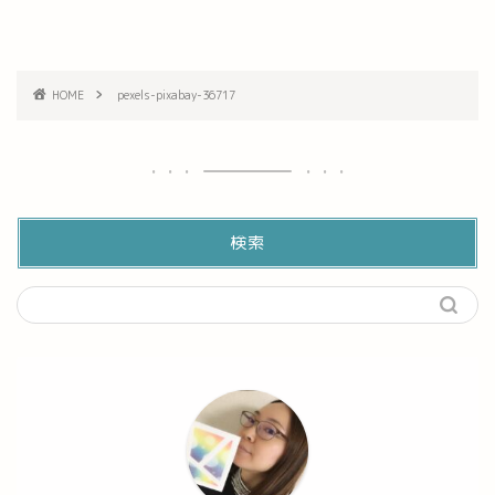
HOME
pexels-pixabay-36717
検索