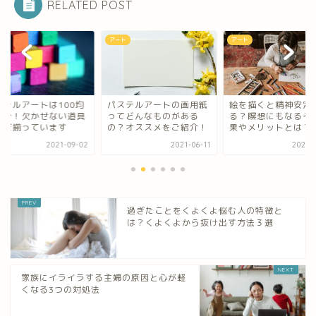
RELATED POST
ト
アート
アート
ステルアートは100均
パステルアートの画用紙
絵を描くと精神安定
十分！欠かせない道具
ってどんなものがある
る？瞑想にもなるそ
ほぼ揃っています
の？オススメをご紹介！
果やメリットとは？
2021-09-02
2021-06-11
2021-0
過ぎたことをくよくよ悩む人の特徴と
は？くよくよから抜け出す方法３選
家族にイライラする主婦の原因と心が軽
くなる3つの対処法